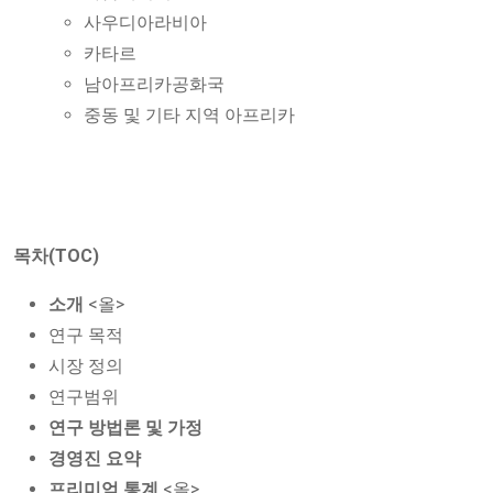
사우디아라비아
카타르
남아프리카공화국
중동 및 기타 지역 아프리카
목차(TOC)
소개
<올>
연구 목적
시장 정의
연구범위
연구 방법론 및 가정
경영진 요약
프리미엄 통계
<올>