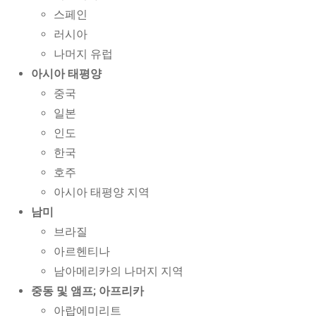
스페인
러시아
나머지 유럽
아시아 태평양
중국
일본
인도
한국
호주
아시아 태평양 지역
남미
브라질
아르헨티나
남아메리카의 나머지 지역
중동 및 앰프; 아프리카
아랍에미리트