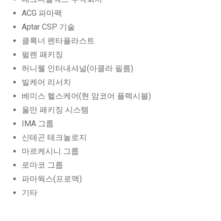
ACG 파마팩
Aptar CSP 기술
클록너 펜타플라스트
펄렌 패키징
허니웰 인터내셔널(아클라 필름)
빌케어 리서치
베미스 헬스케어(현 암코어 플렉시블)
울만 패키징 시스템
IMA 그룹
신테곤 테크놀로지
마르케시니 그룹
로마코 그룹
파마웍스(프로맥)
기타