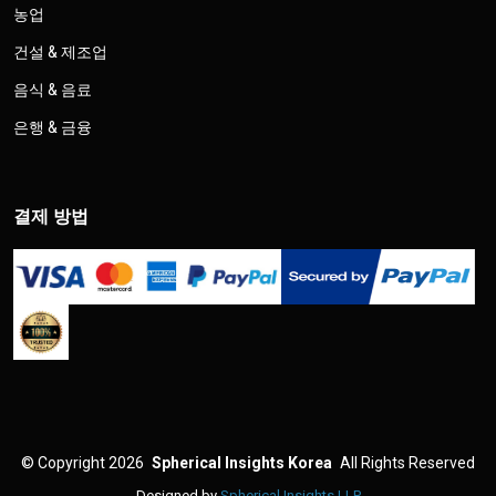
농업
건설 & 제조업
음식 & 음료
은행 & 금융
결제 방법
©
Copyright 2026
Spherical Insights Korea
All Rights Reserved
Designed by
Spherical Insights LLP