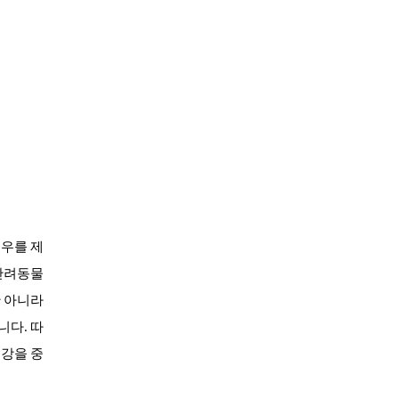
대우를 제
반려동물
만 아니라
니다. 따
건강을 중