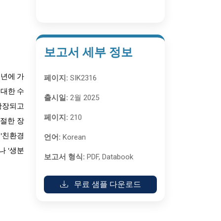
보고서 세부 정보
3년에 가
페이지:
SIK2316
 대한 수
출시일:
2월 2025
 확장되고
페이지:
210
적절한 장
 '친환경
언어:
Korean
나 '생분
보고서 형식:
PDF, Databook
무료 샘플 다운로드