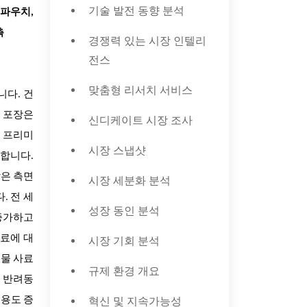
기술 발전 동향 분석
 파우치,
측
경쟁력 있는 시장 인텔리
전스
맞춤형 리서치 서비스
니다. 건
. 포장은
신디케이트 시장 조사
이 프리미
시장 스냅샷
요합니다.
같은 측면
시장 세분화 분석
. 전 세
성장 동인 분석
 증가하고
사료에 대
시장 기회 분석
동물 사료
규제 환경 개요
 반려동
혁신 및 지속가능성
비용도 증