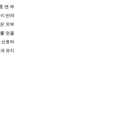
중
캔 부
캔이 반려
같은 외부
를 얻을
장 선호하
하게 유지