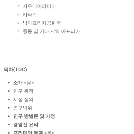
사우디아라비아
카타르
남아프리카공화국
중동 및 기타 지역 아프리카
목차(TOC)
소개
<올>
연구 목적
시장 정의
연구범위
연구 방법론 및 가정
경영진 요약
프리미엄 통계
<올>