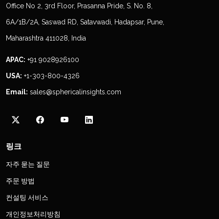
Office No 2, 3rd Floor, Prasanna Pride, S. No. 8,
6A/1B/2A, Saswad RD, Satavwadi, Hadapsar, Pune,
Maharashtra 411028, India
APAC:
+91 9028926100
USA:
+1-303-800-4326
Email:
sales@sphericalinsights.com
링크
자주 묻는 질문
주문 방법
컨설팅 서비스
개인정보처리방침