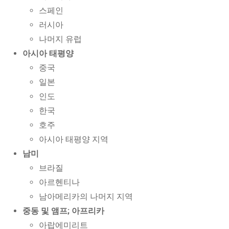
스페인
러시아
나머지 유럽
아시아 태평양
중국
일본
인도
한국
호주
아시아 태평양 지역
남미
브라질
아르헨티나
남아메리카의 나머지 지역
중동 및 앰프; 아프리카
아랍에미리트