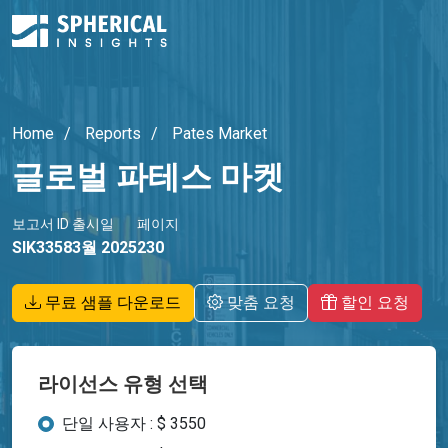
Home
Reports
Pates Market
글로벌 파테스 마켓
보고서 ID
출시일
페이지
SIK3358
3월 2025
230
무료 샘플 다운로드
맞춤 요청
할인 요청
라이선스 유형 선택
단일 사용자 : $ 3550