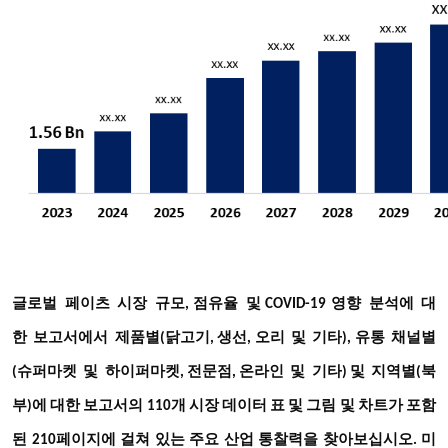
글로벌
페이츠
시장
규모
점유율
및
영향
분석에
대
,
COVID-19
한
보고서에서
제품별
닭고기
생선
오리
및
기타
유통
채널별
(
,
,
),
슈퍼마켓
및
하이퍼마켓
전문점
온라인
및
기타
지역별
북
(
,
,
)
및
(
부
)에 대한 보고서의 110개 시장 데이터 표 및 그림 및 차트가 포함
된 210페이지에 걸쳐 있는 주요 산업 통찰력을 찾아보십시오
. 미