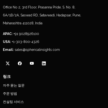
Office No 2, 3rd Floor, Prasanna Pride, S. No. 8,
6A/1B/2A, Saswad RD, Satavwadi, Hadapsar, Pune,
Maharashtra 411028, India
APAC:
+91 9028926100
USA:
+1-303-800-4326
Email:
sales@sphericalinsights.com
링크
자주 묻는 질문
주문 방법
컨설팅 서비스