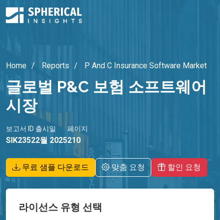
Home
Reports
P And C Insurance Software Market
글로벌 P&C 보험 소프트웨어
시장
보고서 ID
출시일
페이지
SIK2352
2월 2025
210
무료 샘플 다운로드
맞춤 요청
할인 요청
라이선스 유형 선택