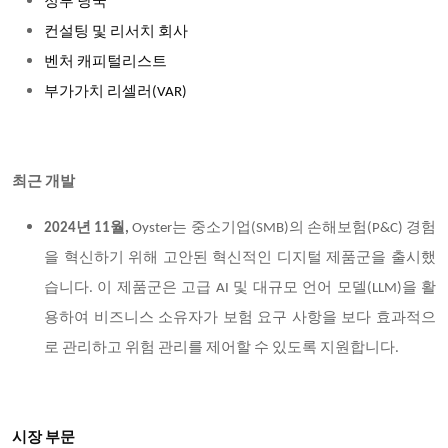
정부 당국
컨설팅 및 리서치 회사
벤처 캐피털리스트
부가가치 리셀러(VAR)
최근 개발
년
월
는
중소기업
의
손해보험
경험
2024
11
,
Oyster
(SMB)
(P&C)
을
혁신하기
위해
고안된
혁신적인
디지털
제품군을
출시했
습니다
이
제품군은
고급
및
대규모
언어
모델
을
활
.
AI
(LLM)
용하여
비즈니스
소유자가
보험
요구
사항을
보다
효과적으
로
관리하고
위험
관리를
제어할
수
있도록
지원합니다
.
시장 부문