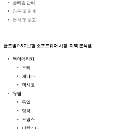
클레임
관리
청구
및
회계
분석
및
보고
글로벌 P &C 보험 소프트웨어 시장, 지역 분석별
북아메리카
우리
캐나다
멕시코
유럽
독일
영국
프랑스
이탈리아