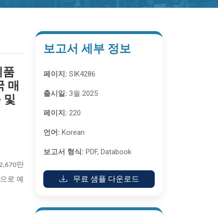
보고서 세부 정보
제품
페이지:
SIK4286
국 매
출시일:
3월 2025
 및
페이지:
220
언어:
Korean
보고서 형식:
PDF, Databook
2,670만
무료 샘플 다운로드
것으로 예