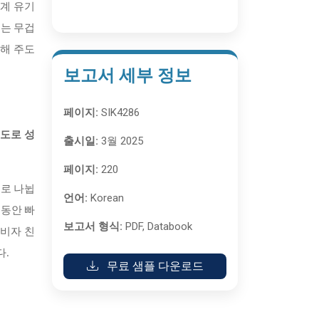
세계 유기
이는 무겁
의해 주도
보고서 세부 정보
페이지:
SIK4286
속도로 성
출시일:
3월 2025
페이지:
220
으로 나뉩
언어:
Korean
 동안 빠
보고서 형식:
PDF, Databook
소비자 친
다.
무료 샘플 다운로드