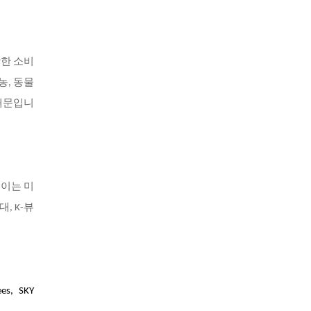
당한 소비
농, 동물
 때문입니
 이는 미
, K-뷰
es, SKY