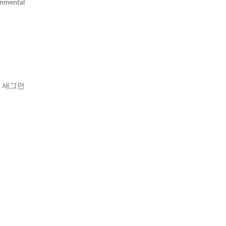
ental
된 세그먼