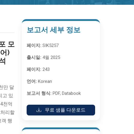
보고서 세부 정보
포 모
페이지:
SIK5257
어)
출시일:
4월 2025
분석
페이지:
243
언어:
Korean
1천만 달
보고서 형식:
PDF, Databook
되고 있
 4천억
무료 샘플 다운로드
 처리할
고객 행