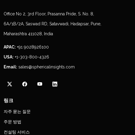
Office No 2, 3rd Floor, Prasanna Pride, S. No. 8,
6A/1B/2A, Saswad RD, Satavwadi, Hadapsar, Pune,
Maharashtra 411028, India
APAC:
+91 9028926100
USA:
+1-303-800-4326
Email:
sales@sphericalinsights.com
링크
자주 묻는 질문
주문 방법
컨설팅 서비스