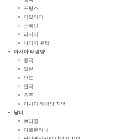
프랑스
이탈리아
스페인
러시아
나머지 유럽
아시아 태평양
중국
일본
인도
한국
호주
아시아 태평양 지역
남미
브라질
아르헨티나
남아메리카의 나머지 지역