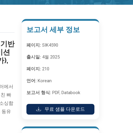
보고서 세부 정보
 기반
페이지:
SIK4590
이션
출시일:
4월 2025
),
페이지:
210
언어:
Korean
 달러에서
보고서 형식:
PDF, Databook
걸친 빠
웃소싱함
무료 샘플 다운로드
, 동유
.