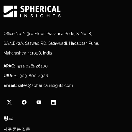
Office No 2, 3rd Floor, Prasanna Pride, S. No. 8,
6A/1B/2A, Saswad RD, Satavwadi, Hadapsar, Pune,
Maharashtra 411028, India
APAC:
+91 9028926100
USA:
+1-303-800-4326
Email:
sales@sphericalinsights.com
링크
자주 묻는 질문