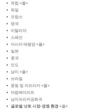
유럽 <올>
독일
프랑스
영국
이탈리아
스페인
아시아 태평양 <올>
일본
중국
인도
남미 <올>
브라질
중동 및 아프리카 <올>
아랍에미리트
남아프리카공화국
글로벌 낫토 시장-경쟁 환경
<올>