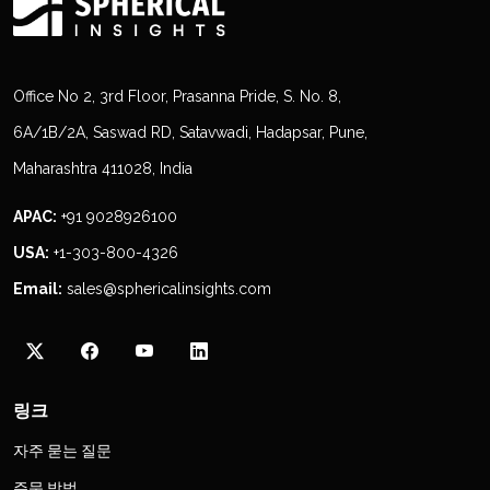
Office No 2, 3rd Floor, Prasanna Pride, S. No. 8,
6A/1B/2A, Saswad RD, Satavwadi, Hadapsar, Pune,
Maharashtra 411028, India
APAC:
+91 9028926100
USA:
+1-303-800-4326
Email:
sales@sphericalinsights.com
링크
자주 묻는 질문
주문 방법