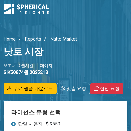
Home
Reports
Natto Market
낫토 시장
보고서 ID
출시일
페이지
SIK5087
4월 2025
218
무료 샘플 다운로드
맞춤 요청
할인 요청
라이선스 유형 선택
단일 사용자 : $ 3550