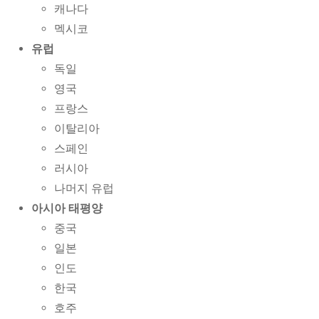
캐나다
멕시코
유럽
독일
영국
프랑스
이탈리아
스페인
러시아
나머지 유럽
아시아 태평양
중국
일본
인도
한국
호주