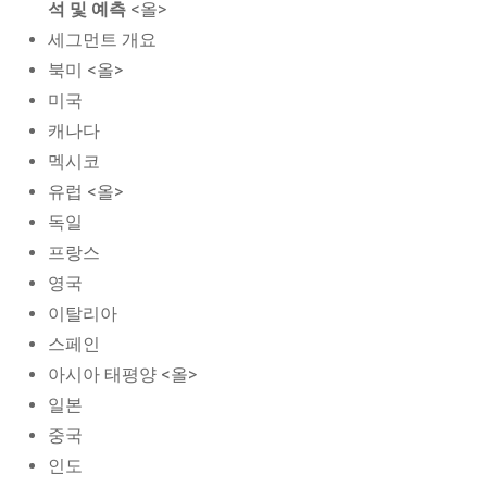
석 및 예측
<올>
세그먼트 개요
북미 <올>
미국
캐나다
멕시코
유럽 <올>
독일
프랑스
영국
이탈리아
스페인
아시아 태평양 <올>
일본
중국
인도