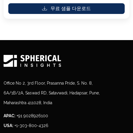
무료 샘플 다운로드
Office No 2, 3rd Floor, Prasanna Pride, S. No. 8,
6A/1B/2A, Saswad RD, Satavwadi, Hadapsar, Pune,
Maharashtra 411028, India
APAC:
+91 9028926100
USA:
+1-303-800-4326