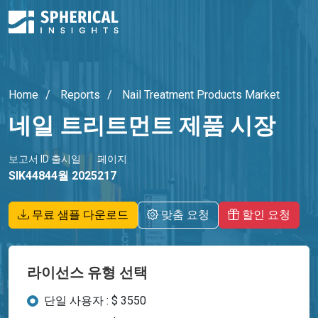
Home
Reports
Nail Treatment Products Market
네일 트리트먼트 제품 시장
보고서 ID
출시일
페이지
SIK4484
4월 2025
217
무료 샘플 다운로드
맞춤 요청
할인 요청
라이선스 유형 선택
단일 사용자 : $ 3550