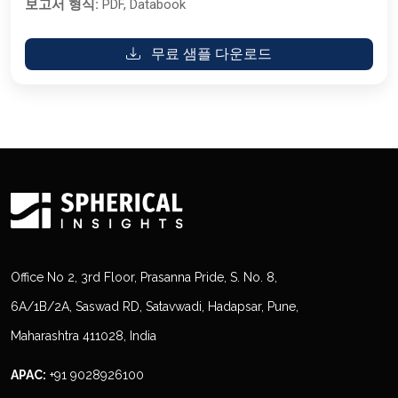
보고서 형식:
PDF, Databook
무료 샘플 다운로드
Office No 2, 3rd Floor, Prasanna Pride, S. No. 8,
6A/1B/2A, Saswad RD, Satavwadi, Hadapsar, Pune,
Maharashtra 411028, India
APAC:
+91 9028926100