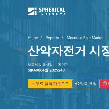
Home
Reports
Mountain Bike Market
산악자전거 시
보고서 ID
출시일
페이지
SIK4986
4월 2025
243
무료 샘플 다운로드
맞춤 요청