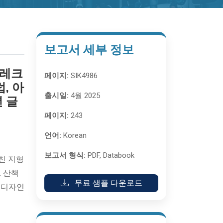
보고서 세부 정보
(레크
페이지:
SIK4986
, 아
출시일:
4월 2025
년 글
페이지:
243
언어:
Korean
이
보고서 형식:
PDF, Databook
거친 지형
. 산책
무료 샘플 다운로드
거 디자인