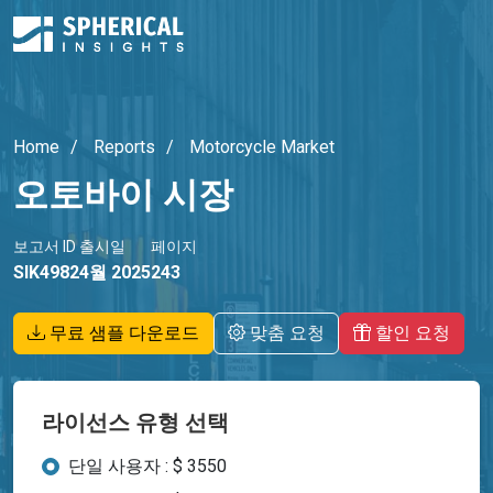
Home
Reports
Motorcycle Market
오토바이 시장
보고서 ID
출시일
페이지
SIK4982
4월 2025
243
무료 샘플 다운로드
맞춤 요청
할인 요청
라이선스 유형 선택
단일 사용자 : $ 3550