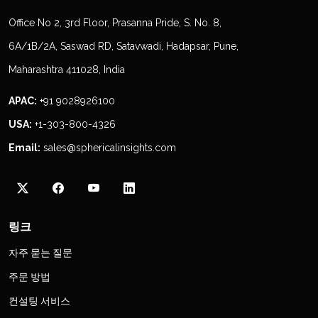
Office No 2, 3rd Floor, Prasanna Pride, S. No. 8,
6A/1B/2A, Saswad RD, Satavwadi, Hadapsar, Pune,
Maharashtra 411028, India
APAC:
+91 9028926100
USA:
+1-303-800-4326
Email:
sales@sphericalinsights.com
링크
자주 묻는 질문
주문 방법
컨설팅 서비스