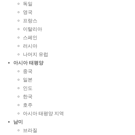
독일
영국
프랑스
이탈리아
스페인
러시아
나머지 유럽
아시아 태평양
중국
일본
인도
한국
호주
아시아 태평양 지역
남미
브라질