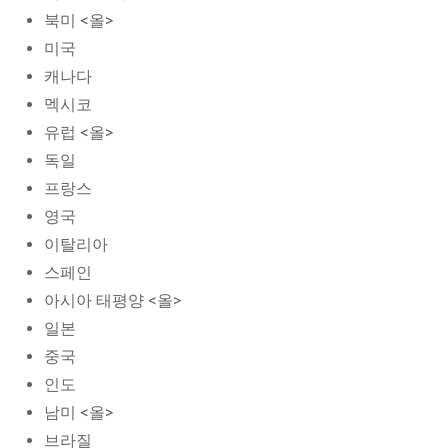
북미 <올>
미국
캐나다
멕시코
유럽 <올>
독일
프랑스
영국
이탈리아
스페인
아시아 태평양 <올>
일본
중국
인도
남미 <올>
브라질