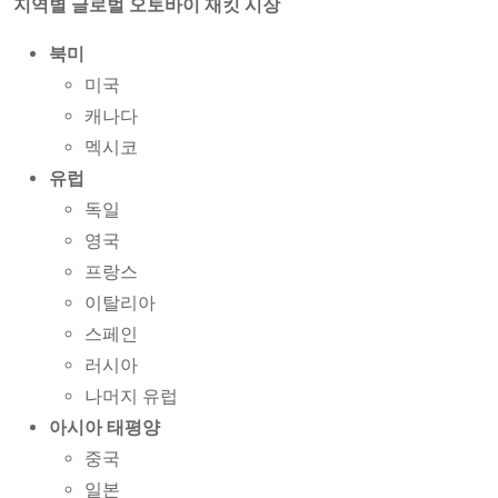
지역별 글로벌 오토바이 재킷 시장
북미
미국
캐나다
멕시코
유럽
독일
영국
프랑스
이탈리아
스페인
러시아
나머지 유럽
아시아 태평양
중국
일본