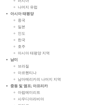
러시아
나머지 유럽
아시아 태평양
중국
일본
인도
한국
호주
아시아 태평양 지역
남미
브라질
아르헨티나
남아메리카의 나머지 지역
중동 및 앰프; 아프리카
아랍에미리트
사우디아라비아