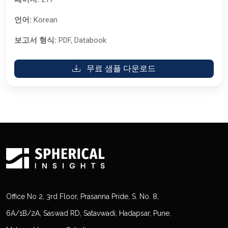
언어:
Korean
보고서 형식:
PDF, Databook
무료 샘플 다운로드
Office No 2, 3rd Floor, Prasanna Pride, S. No. 8,
6A/1B/2A, Saswad RD, Satavwadi, Hadapsar, Pune,