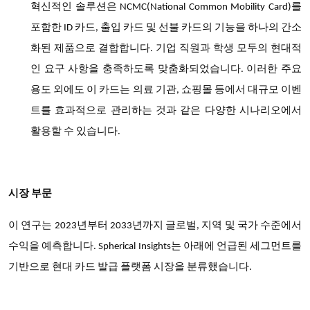
혁신적인
솔루션은
를
NCMC(National Common Mobility Card)
포함한
카드
출입
카드
및
선불
카드의
기능을
하나의
간소
ID
,
화된
제품으로
결합합니다
기업
직원과
학생
모두의
현대적
.
인
요구
사항을
충족하도록
맞춤화되었습니다
이러한
주요
.
용도
외에도
이
카드는
의료
기관
쇼핑몰
등에서
대규모
이벤
,
트를
효과적으로
관리하는
것과
같은
다양한
시나리오에서
활용할
수
있습니다
.
시장 부문
이 연구는 2023년부터 2033년까지 글로벌, 지역 및 국가 수준에서
수익을 예측합니다. Spherical Insights는 아래에 언급된 세그먼트를
기반으로 현대 카드 발급 플랫폼 시장을 분류했습니다.