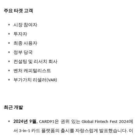
주요 타겟 고객
시장 참여자
투자자
최종 사용자
정부 당국
컨설팅 및 리서치 회사
벤처 캐피털리스트
부가가치 리셀러(VAR)
최근 개발
년
월
은
권위
있는
에
2024
9
,
CARD91
Global Fintech Fest 2024
서
카드
플랫폼의
출시를
자랑스럽게
발표했습니다
이
3-in-1
.