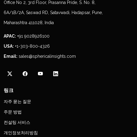
Office No 2, 3rd Floor, Prasanna Pride, S. No. 8,
6A/1B/2A, Saswad RD, Satavwadi, Hadapsar, Pune,
Maharashtra 411028, India
APAC:
+91 9028926100
USA:
+1-303-800-4326
Email:
sales@sphericalinsights.com
링크
자주 묻는 질문
주문 방법
컨설팅 서비스
개인정보처리방침