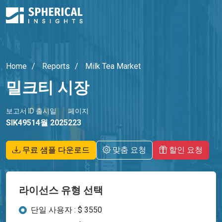
Home
Reports
Milk Tea Market
밀크티 시장
보고서 ID
출시일
페이지
SIK4951
4월 2025
223
무료 샘플 다운로드
맞춤 요청
할인 요청
라이선스 유형 선택
단일 사용자 : $ 3550