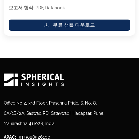
보고서 형식:
PDF, Databook
무료 샘플 다운로드
Office No 2, 3rd Floor, Prasanna Pride, S. No. 8,
6A/1B/2A, Saswad RD, Satavwadi, Hadapsar, Pune,
Maharashtra 411028, India
APAC:
+91 9028926100