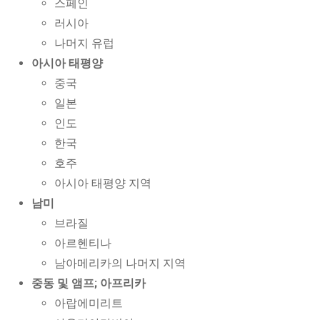
스페인
러시아
나머지 유럽
아시아 태평양
중국
일본
인도
한국
호주
아시아 태평양 지역
남미
브라질
아르헨티나
남아메리카의 나머지 지역
중동 및 앰프; 아프리카
아랍에미리트