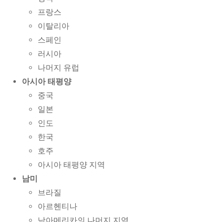
프랑스
이탈리아
스페인
러시아
나머지 유럽
아시아 태평양
중국
일본
인도
한국
호주
아시아 태평양 지역
남미
브라질
아르헨티나
남아메리카의 나머지 지역