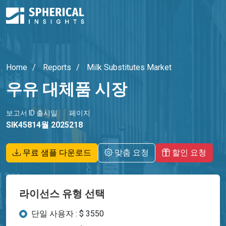
Home
Reports
Milk Substitutes Market
우유 대체품 시장
보고서 ID
출시일
페이지
SIK4581
4월 2025
218
무료 샘플 다운로드
맞춤 요청
할인 요청
라이선스 유형 선택
단일 사용자 : $ 3550