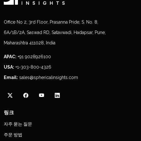
Office No 2, 3rd Floor, Prasanna Pride, S. No. 8,
6A/1B/2A, Saswad RD, Satavwadi, Hadapsar, Pune,
Maharashtra 411028, India
APAC:
+91 9028926100
USA:
+1-303-800-4326
Email:
sales@sphericalinsights.com
링크
자주 묻는 질문
주문 방법