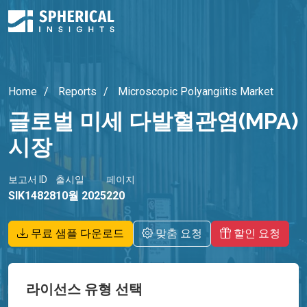
Home
Reports
Microscopic Polyangiitis Market
글로벌 미세 다발혈관염(MPA)
시장
보고서 ID
출시일
페이지
SIK14828
10월 2025
220
무료 샘플 다운로드
맞춤 요청
할인 요청
라이선스 유형 선택