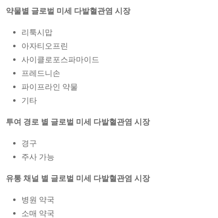
약물별 글로벌 미세 다발혈관염 시장
리툭시맙
아자티오프린
사이클로포스파마이드
프레드니손
파이프라인 약물
기타
투여 경로
별
글로벌 미세 다발혈관염
시장
경구
주사 가능
유통 채널
별
글로벌 미세 다발혈관염
시장
병원 약국
소매 약국