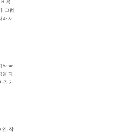
 비용
. 그럼
따라 서
치와 국
장을 폐
따라 개
안, 작