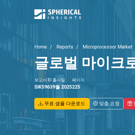
Home
Reports
Microprocessor Market
글로벌 마이크
보고서 ID
출시일
페이지
SIK5963
9월 2025
225
무료 샘플 다운로드
맞춤 요청