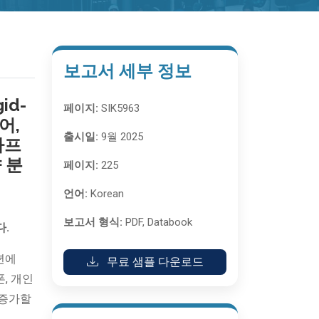
보고서 세부 정보
gid-
페이지:
SIK5963
어,
출시일:
9월 2025
아프
 분
페이지:
225
언어:
Korean
보고서 형식:
PDF, Databook
다.
년에
무료 샘플 다운로드
, 개인
 증가할