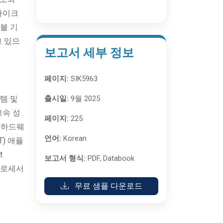
마이크
블 기
고 있으
보고서 세부 정보
페이지:
SIK5963
템 및
출시일:
9월 2025
고속 성
페이지:
225
 하드웨
언어:
Korean
T) 애플
t
보고서 형식:
PDF, Databook
프로세서
무료 샘플 다운로드