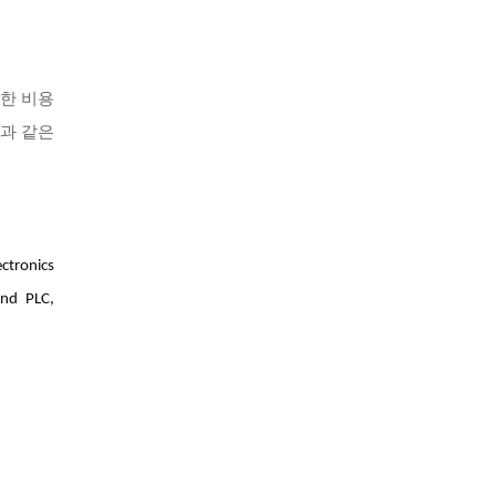
렴한 비용
폰과 같은
tronics
and PLC,