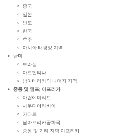
중국
일본
인도
한국
호주
아시아 태평양 지역
남미
브라질
아르헨티나
남아메리카의 나머지 지역
중동 및 앰프; 아프리카
아랍에미리트
사우디아라비아
카타르
남아프리카공화국
중동 및 기타 지역 아프리카