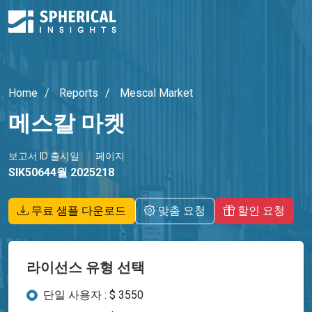
Home
Reports
Mescal Market
메스칼 마켓
보고서 ID
출시일
페이지
SIK5064
4월 2025
218
무료 샘플 다운로드
맞춤 요청
할인 요청
라이선스 유형 선택
단일 사용자 : $ 3550