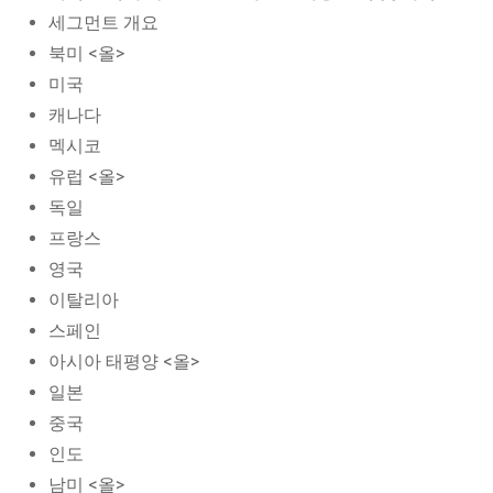
세그먼트 개요
북미 <올>
미국
캐나다
멕시코
유럽 <올>
독일
프랑스
영국
이탈리아
스페인
아시아 태평양 <올>
일본
중국
인도
남미 <올>