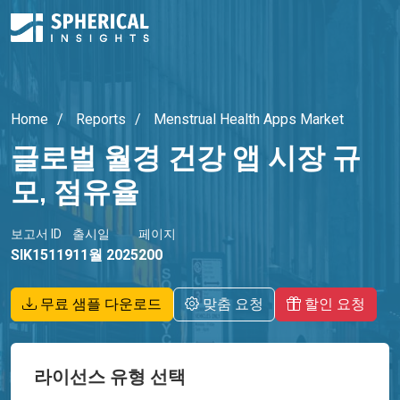
Home
Reports
Menstrual Health Apps Market
글로벌 월경 건강 앱 시장 규
모, 점유율
보고서 ID
출시일
페이지
SIK15119
11월 2025
200
무료 샘플 다운로드
맞춤 요청
할인 요청
라이선스 유형 선택