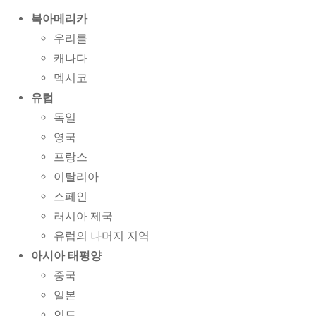
북아메리카
우리를
캐나다
멕시코
유럽
독일
영국
프랑스
이탈리아
스페인
러시아 제국
유럽의 나머지 지역
아시아 태평양
중국
일본
인도