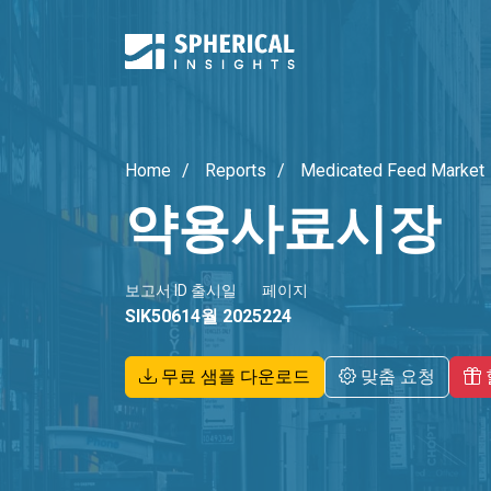
Home
Reports
Medicated Feed Market
약용사료시장
보고서 ID
출시일
페이지
SIK5061
4월 2025
224
무료 샘플 다운로드
맞춤 요청