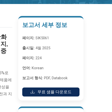
보고서 세부 정보
산화
페이지:
SIK5061
지,
출시일:
4월 2025
 중
페이지:
224
언어:
Korean
85%로
보고서 형식:
PDF, Databook
유제품에
산성을
무료 샘플 다운로드
전과 지