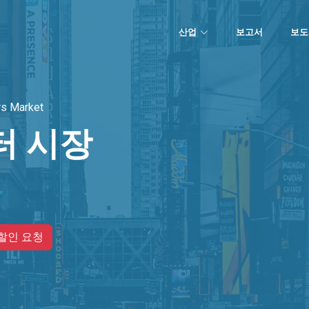
산업
보고서
보도
rs Market
터 시장
할인 요청