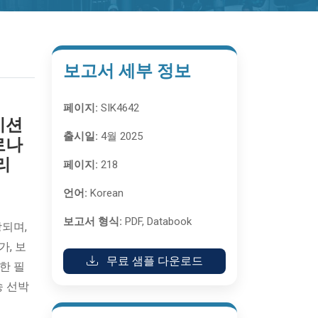
보고서 세부 정보
페이지:
SIK4642
케이션
출시일:
4월 2025
로나
리
페이지:
218
언어:
Korean
보고서 형식:
PDF, Databook
상되며,
가, 보
무료 샘플 다운로드
한 필
송 선박