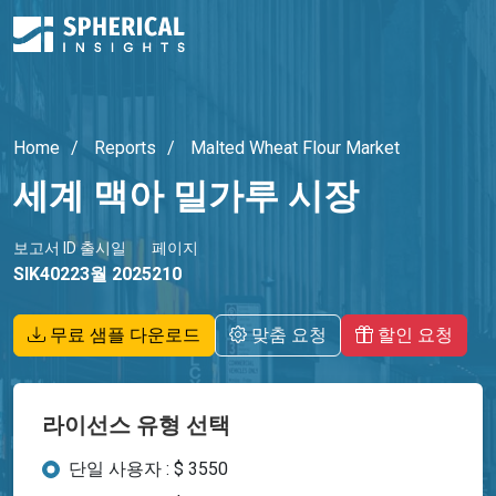
Home
Reports
Malted Wheat Flour Market
세계 맥아 밀가루 시장
보고서 ID
출시일
페이지
SIK4022
3월 2025
210
무료 샘플 다운로드
맞춤 요청
할인 요청
라이선스 유형 선택
단일 사용자 : $ 3550