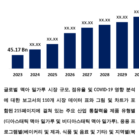
글로벌
맥아
밀가루
시장
규모
점유율
및
영향
분석
,
COVID-19
에
대한
보고서의
개
시장
데이터
표와
그림
및
차트가
포
110
함된
페이지에
걸쳐
있는
주요
산업
통찰력을
제품
215
유형별
(디아스태틱 맥아 밀가루 및 비디아스태틱 맥아 밀가루), 응용 프
및
로그램별(베이커리 및 제과, 식품 및 음료 및 기타)
지역별(북