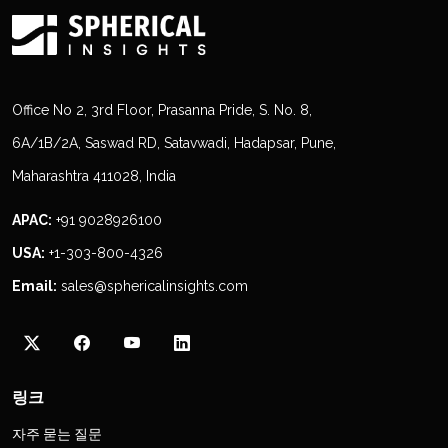
Office No 2, 3rd Floor, Prasanna Pride, S. No. 8,
6A/1B/2A, Saswad RD, Satavwadi, Hadapsar, Pune,
Maharashtra 411028, India
APAC:
+91 9028926100
USA:
+1-303-800-4326
Email:
sales@sphericalinsights.com
링크
자주 묻는 질문