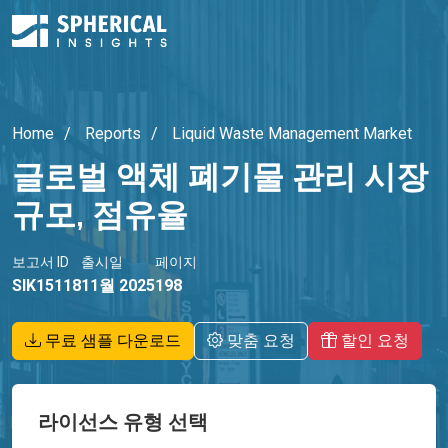
Home
Reports
Liquid Waste Management Market
글로벌 액체 폐기물 관리 시장
규모, 점유율
보고서 ID
출시일
페이지
SIK15118
11월 2025
198
무료 샘플 다운로드
맞춤 요청
할인 요청
라이선스 유형 선택