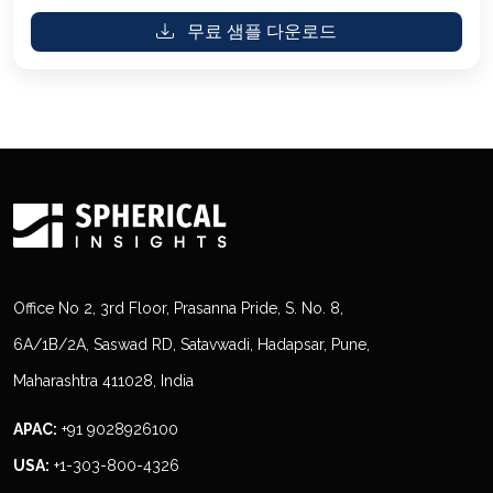
무료 샘플 다운로드
Office No 2, 3rd Floor, Prasanna Pride, S. No. 8,
6A/1B/2A, Saswad RD, Satavwadi, Hadapsar, Pune,
Maharashtra 411028, India
APAC:
+91 9028926100
USA:
+1-303-800-4326