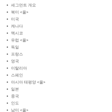
세그먼트 개요
북미 <올>
미국
캐나다
멕시코
유럽 <올>
독일
프랑스
영국
이탈리아
스페인
아시아 태평양 <올>
일본
중국
인도
남미 <올>