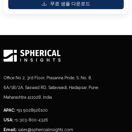
무료 샘플 다운로드
Office No 2, 3rd Floor, Prasanna Pride, S. No. 8,
6A/1B/2A, Saswad RD, Satavwadi, Hadapsar, Pune,
Maharashtra 411028, India
APAC:
+91 9028926100
USA:
+1-303-800-4326
Email:
sales@sphericalinsights.com