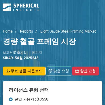
Home
Reports
Light Gauge Steel Framing Market
경량 철골 프레임 시장
보고서 ID
출시일
페이지
SIK4915
4월 2025
243
무료 샘플 다운로드
맞춤 요청
할인 요청
라이선스 유형 선택
단일 사용자 : $ 3550