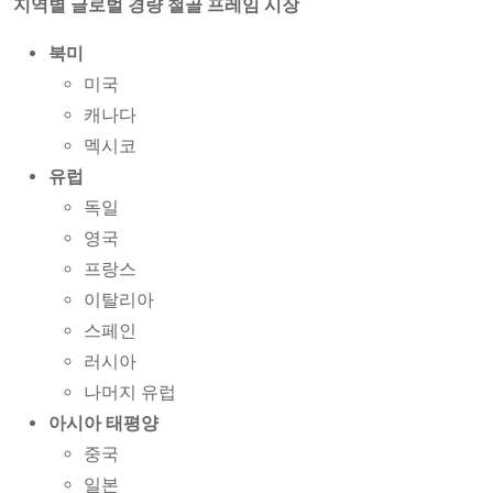
지역별 글로벌 경량 철골 프레임 시장
북미
미국
캐나다
멕시코
유럽
독일
영국
프랑스
이탈리아
스페인
러시아
나머지 유럽
아시아 태평양
중국
일본