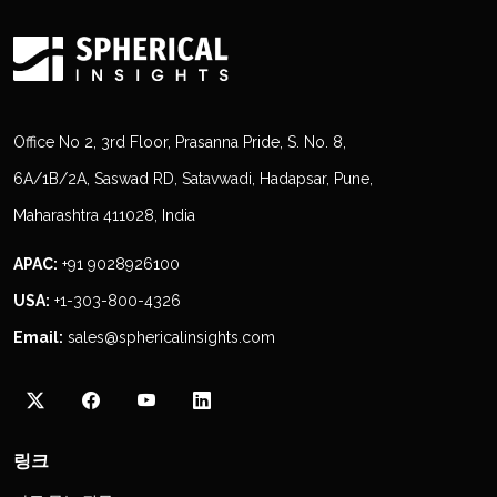
Office No 2, 3rd Floor, Prasanna Pride, S. No. 8,
6A/1B/2A, Saswad RD, Satavwadi, Hadapsar, Pune,
Maharashtra 411028, India
APAC:
+91 9028926100
USA:
+1-303-800-4326
Email:
sales@sphericalinsights.com
링크