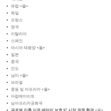
유럽 <올>
독일
프랑스
영국
이탈리아
스페인
아시아 태평양 <올>
일본
중국
인도
남미 <올>
브라질
중동 및 아프리카 <올>
아랍에미리트
남아프리카공화국
글로벌 리튬 이온 배터리 보호 IC 시장 경쟁 환경
<올>