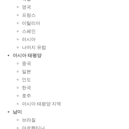
영국
프랑스
이탈리아
스페인
러시아
나머지 유럽
아시아 태평양
중국
일본
인도
한국
호주
아시아 태평양 지역
남미
브라질
아르헨티나