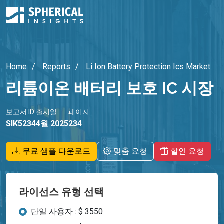
Home
Reports
Li Ion Battery Protection Ics Market
리튬이온 배터리 보호 IC 시장
보고서 ID
출시일
페이지
SIK5234
4월 2025
234
무료 샘플 다운로드
맞춤 요청
할인 요청
라이선스 유형 선택
단일 사용자 : $ 3550