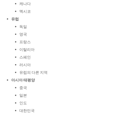
캐나다
멕시코
유럽
독일
영국
프랑스
이탈리아
스페인
러시아
유럽의 다른 지역
아시아 태평양
중국
일본
인도
대한민국