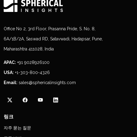
Office No 2, 3rd Floor, Prasanna Pride, S. No. 8,
6A/1B/2A, Saswad RD, Satavwadi, Hadapsar, Pune,
Maharashtra 411028, India
APAC:
+91 9028926100
USA:
+1-303-800-4326
Email:
sales@sphericalinsights.com
링크
자주 묻는 질문