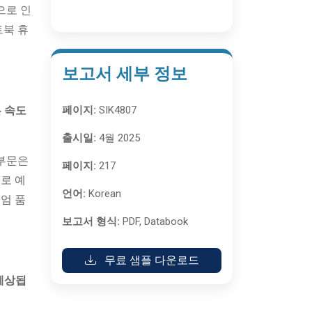
으로 인
트북 휴
보고서 세부 정보
른 속도
페이지:
SIK4807
출시일:
4월 2025
 부문은
페이지:
217
로 예
언어:
Korean
엄 품
보고서 형식:
PDF, Databook
무료 샘플 다운로드
예상됩