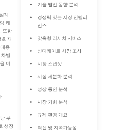
기술 발전 동향 분석
설계,
경쟁력 있는 시장 인텔리
링 케
전스
. 또한
맞춤형 리서치 서비스
보호 재
휴대용
신디케이트 시장 조사
 차별
을 미
시장 스냅샷
시장 세분화 분석
성장 동인 분석
한
시장 기회 분석
규제 환경 개요
배낭 부
로 성장
혁신 및 지속가능성