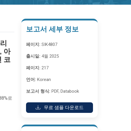
보고서 세부 정보
슬리
페이지:
SIK4807
, 아
출시일:
4월 2025
년 코
페이지:
217
언어:
Korean
보고서 형식:
PDF, Databook
88%로
무료 샘플 다운로드