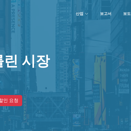
산업
보고서
보도
룰린 시장
할인 요청