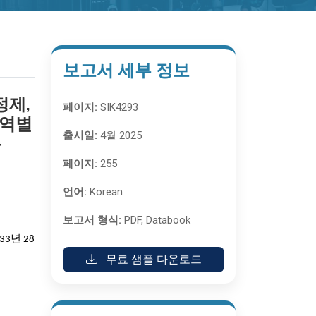
보고서 세부 정보
정제,
페이지:
SIK4293
지역별
출시일:
4월 2025
측
페이지:
255
언어:
Korean
보고서 형식:
PDF, Databook
33년 28
무료 샘플 다운로드