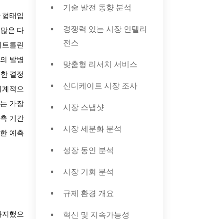
기술 발전 동향 분석
 형태입
경쟁력 있는 시장 인텔리
수많은 다
전스
-시트룰린
병의 발병
맞춤형 리서치 서비스
요한 결정
신디케이트 시장 조사
 세계적으
있는 가장
시장 스냅샷
예측 기간
시장 세분화 분석
급한 예측
성장 동인 분석
시장 기회 분석
규제 환경 개요
혁신 및 지속가능성
 차지했으