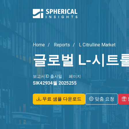
Home
Reports
L Citrulline Market
글로벌 L-시트
보고서 ID
출시일
페이지
SIK4293
4월 2025
255
무료 샘플 다운로드
맞춤 요청