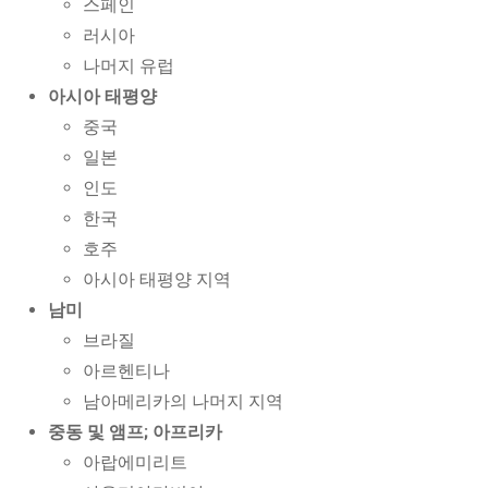
스페인
러시아
나머지 유럽
아시아 태평양
중국
일본
인도
한국
호주
아시아 태평양 지역
남미
브라질
아르헨티나
남아메리카의 나머지 지역
중동 및 앰프; 아프리카
아랍에미리트