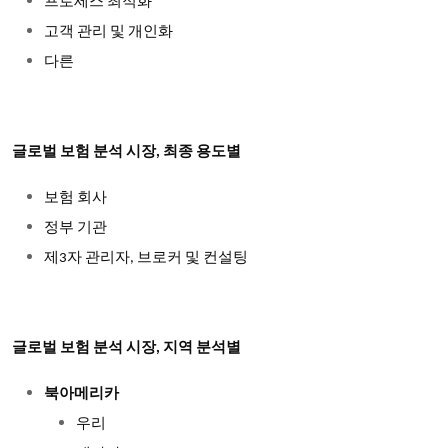
프로세스
최적화
고객
관리
및
개인화
다른
글로벌 보험 분석 시장, 최종 용도별
보험
회사
정부
기관
제
자
관리자
브로커
및
컨설팅
3
,
글로벌 보험 분석 시장, 지역 분석별
북아메리카
우리