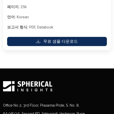
페이지:
256
언어:
Korean
보고서 형식:
PDF, Databook
무료 샘플 다운로드
Office No 2, 3rd Floor, Prasanna Pride, S. No. 8,
6A/1B/2A, Saswad RD, Satavwadi, Hadapsar, Pune,