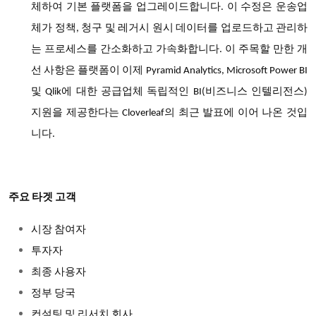
체하여
기본
플랫폼을
업그레이드합니다
이
수정은
운송업
.
체가
정책
청구
및
레거시
원시
데이터를
업로드하고
관리하
,
는
프로세스를
간소화하고
가속화합니다
이
주목할
만한
개
.
선
사항은
플랫폼이
이제
Pyramid Analytics, Microsoft Power BI
및
에
대한
공급업체
독립적인
비즈니스
인텔리전스
Qlik
BI(
)
지원을
제공한다는
의
최근
발표에
이어
나온
것입
Cloverleaf
니다
.
주요 타겟 고객
시장 참여자
투자자
최종 사용자
정부 당국
컨설팅 및 리서치 회사