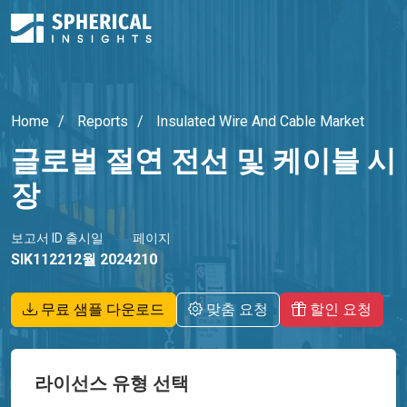
Home
Reports
Insulated Wire And Cable Market
글로벌 절연 전선 및 케이블 시
장
보고서 ID
출시일
페이지
SIK1122
12월 2024
210
무료 샘플 다운로드
맞춤 요청
할인 요청
라이선스 유형 선택