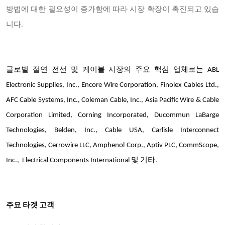
방법에 대한 필요성이 증가함에 따라 시장 확장이 촉진되고 있습
니다.
글로벌 절연 전선 및 케이블 시장의 주요 핵심 업체로는 ABL
Electronic Supplies, Inc., Encore Wire Corporation, Finolex Cables Ltd.,
AFC Cable Systems, Inc., Coleman Cable, Inc., Asia Pacific Wire & Cable
Corporation Limited, Corning Incorporated, Ducommun LaBarge
Technologies, Belden, Inc., Cable USA, Carlisle Interconnect
Technologies, Cerrowire LLC, Amphenol Corp., Aptiv PLC, CommScope,
Inc., Electrical Components International 및 기타.
주요 타겟 고객