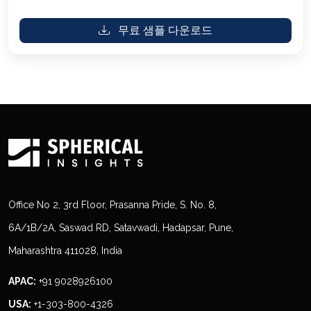
무료 샘플 다운로드
Office No 2, 3rd Floor, Prasanna Pride, S. No. 8,
6A/1B/2A, Saswad RD, Satavwadi, Hadapsar, Pune,
Maharashtra 411028, India
APAC:
+91 9028926100
USA:
+1-303-800-4326