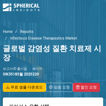
Home
Reports
Infectious Disease Therapeutics Market
글로벌 감염성 질환 치료제 시
장
보고서 ID
출시일
페이지
SIK3518
3월 2025
220
무료 샘플 다운로드
맞춤 요청
할인 요청