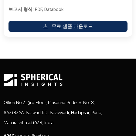
보고서 형식:
PDF, Databook
무료 샘플 다운로드
Office No 2, 3rd Floor, Prasanna Pride, S. No. 8,
6A/1B/2A, Saswad RD, Satavwadi, Hadapsar, Pune,
Maharashtra 411028, India