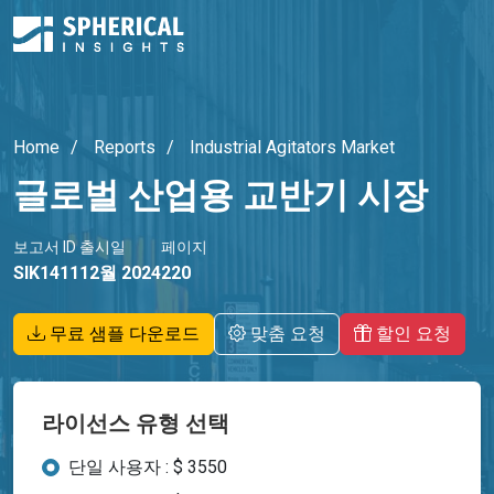
Home
Reports
Industrial Agitators Market
글로벌 산업용 교반기 시장
보고서 ID
출시일
페이지
SIK1411
12월 2024
220
무료 샘플 다운로드
맞춤 요청
할인 요청
라이선스 유형 선택
단일 사용자 : $ 3550