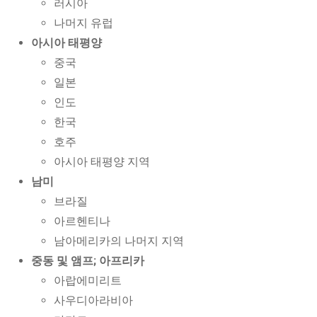
러시아
나머지 유럽
아시아 태평양
중국
일본
인도
한국
호주
아시아 태평양 지역
남미
브라질
아르헨티나
남아메리카의 나머지 지역
중동 및 앰프; 아프리카
아랍에미리트
사우디아라비아