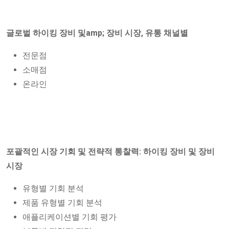
글로벌 하이킹 장비 및amp; 장비 시장, 유통 채널별
전문점
소매점
온라인
포괄적인 시장 기회 및 전략적 통찰력: 하이킹 장비 및 장비
시장
유형별 기회 분석
제품 유형별 기회 분석
애플리케이션별 기회 평가