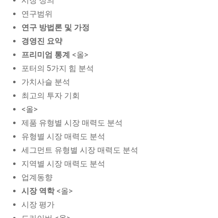
시장 정의
연구범위
연구 방법론 및 가정
경영진 요약
프리미엄 통계
<올>
포터의 5가지 힘 분석
가치사슬 분석
최고의 투자 기회
<올>
제품 유형별 시장 매력도 분석
유형별 시장 매력도 분석
세그먼트 유형별 시장 매력도 분석
지역별 시장 매력도 분석
업계동향
시장 역학
<올>
시장 평가