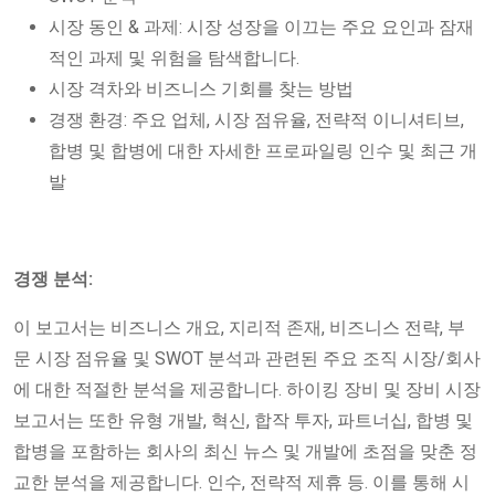
시장 동인 & 과제: 시장 성장을 이끄는 주요 요인과 잠재
적인 과제 및 위험을 탐색합니다.
시장 격차와 비즈니스 기회를 찾는 방법
경쟁 환경: 주요 업체, 시장 점유율, 전략적 이니셔티브,
합병 및 합병에 대한 자세한 프로파일링 인수 및 최근 개
발
경쟁 분석:
이 보고서는 비즈니스 개요, 지리적 존재, 비즈니스 전략, 부
문 시장 점유율 및 SWOT 분석과 관련된 주요 조직 시장/회사
에 대한 적절한 분석을 제공합니다. 하이킹 장비 및 장비 시장
보고서는 또한 유형 개발, 혁신, 합작 투자, 파트너십, 합병 및
합병을 포함하는 회사의 최신 뉴스 및 개발에 초점을 맞춘 정
교한 분석을 제공합니다. 인수, 전략적 제휴 등. 이를 통해 시