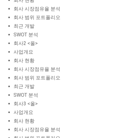
회사 현황
회사 시장점유율 분석
회사 범위 포트폴리오
최근 개발
SWOT 분석
회사2 <올>
사업개요
회사 현황
회사 시장점유율 분석
회사 범위 포트폴리오
최근 개발
SWOT 분석
회사3 <올>
사업개요
회사 현황
회사 시장점유율 분석