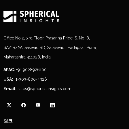
Office No 2, 3rd Floor, Prasanna Pride, S. No. 8,
6A/1B/2A, Saswad RD, Satavwadi, Hadapsar, Pune,
Maharashtra 411028, India
APAC:
+91 9028926100
USA:
+1-303-800-4326
Email:
sales@sphericalinsights.com
링크