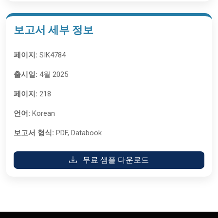
보고서 세부 정보
페이지:
SIK4784
출시일:
4월 2025
페이지:
218
언어:
Korean
보고서 형식:
PDF, Databook
무료 샘플 다운로드