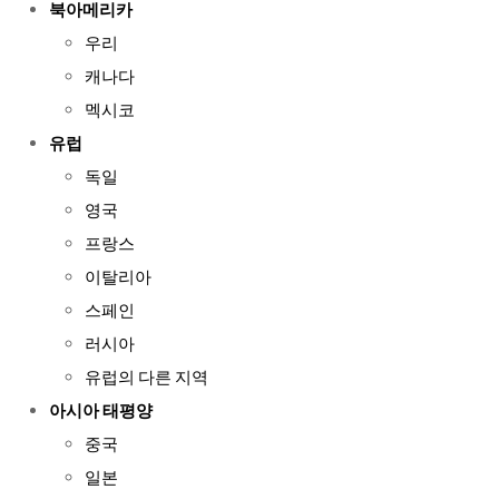
북아메리카
우리
캐나다
멕시코
유럽
독일
영국
프랑스
이탈리아
스페인
러시아
유럽의 다른 지역
아시아 태평양
중국
일본