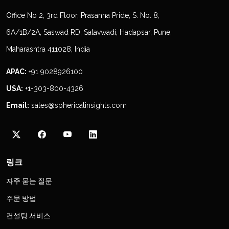
Office No 2, 3rd Floor, Prasanna Pride, S. No. 8,
6A/1B/2A, Saswad RD, Satavwadi, Hadapsar, Pune,
Maharashtra 411028, India
APAC:
+91 9028926100
USA:
+1-303-800-4326
Email:
sales@sphericalinsights.com
링크
자주 묻는 질문
주문 방법
컨설팅 서비스