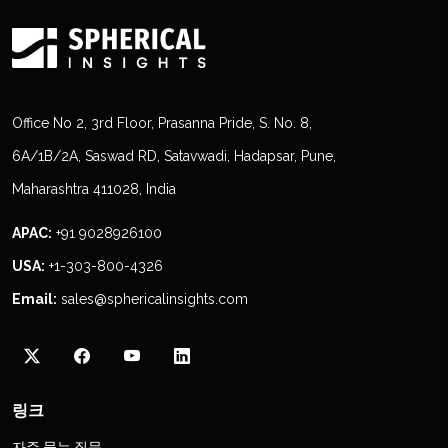
Office No 2, 3rd Floor, Prasanna Pride, S. No. 8,
6A/1B/2A, Saswad RD, Satavwadi, Hadapsar, Pune,
Maharashtra 411028, India
APAC:
+91 9028926100
USA:
+1-303-800-4326
Email:
sales@sphericalinsights.com
링크
자주 묻는 질문