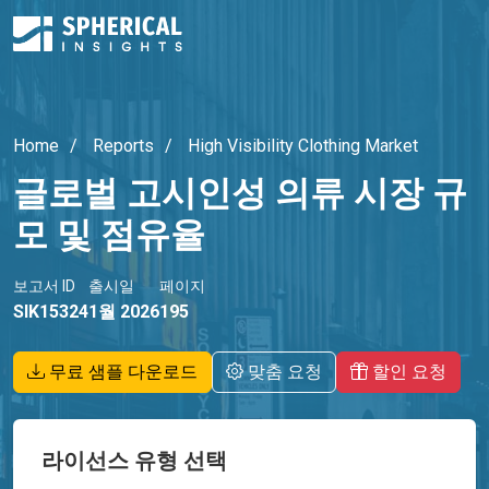
Home
Reports
High Visibility Clothing Market
글로벌 고시인성 의류 시장 규
모 및 점유율
보고서 ID
출시일
페이지
SIK15324
1월 2026
195
무료 샘플 다운로드
맞춤 요청
할인 요청
라이선스 유형 선택