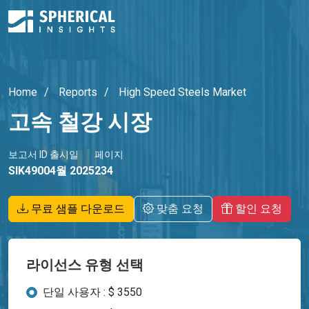
Home
Reports
High Speed Steels Market
고속 철강 시장
보고서 ID
출시일
페이지
SIK4900
4월 2025
234
무료 샘플 다운로드
맞춤 요청
할인 요청
라이선스 유형 선택
단일 사용자 : $ 3550