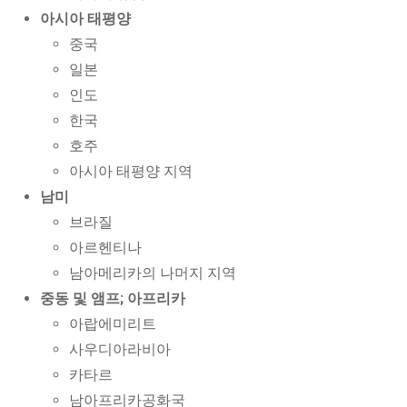
아시아 태평양
중국
일본
인도
한국
호주
아시아 태평양 지역
남미
브라질
아르헨티나
남아메리카의 나머지 지역
중동 및 앰프; 아프리카
아랍에미리트
사우디아라비아
카타르
남아프리카공화국