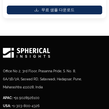
무료 샘플 다운로드
Office No 2, 3rd Floor, Prasanna Pride, S. No. 8,
6A/1B/2A, Saswad RD, Satavwadi, Hadapsar, Pune,
Maharashtra 411028, India
APAC:
+91 9028926100
USA:
+1-303-800-4326