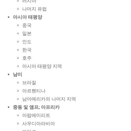
러시아
나머지 유럽
아시아 태평양
중국
일본
인도
한국
호주
아시아 태평양 지역
남미
브라질
아르헨티나
남아메리카의 나머지 지역
중동 및 앰프; 아프리카
아랍에미리트
사우디아라비아