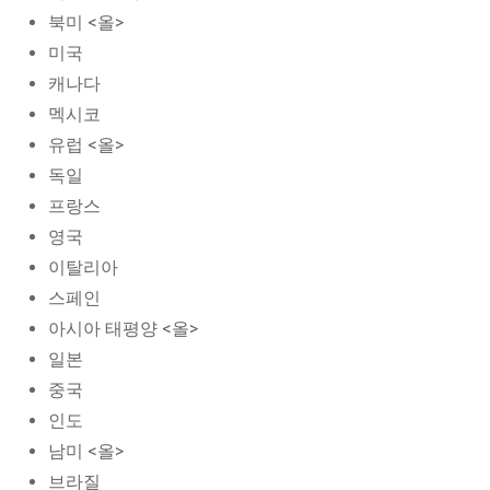
북미 <올>
미국
캐나다
멕시코
유럽 <올>
독일
프랑스
영국
이탈리아
스페인
아시아 태평양 <올>
일본
중국
인도
남미 <올>
브라질