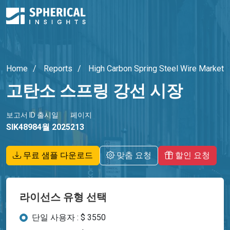
Home
Reports
High Carbon Spring Steel Wire Market
고탄소 스프링 강선 시장
보고서 ID
출시일
페이지
SIK4898
4월 2025
213
무료 샘플 다운로드
맞춤 요청
할인 요청
라이선스 유형 선택
단일 사용자 : $ 3550