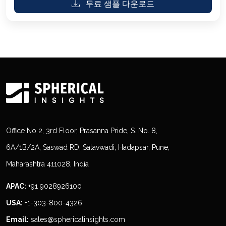
무료 샘플 다운로드
Office No 2, 3rd Floor, Prasanna Pride, S. No. 8,
6A/1B/2A, Saswad RD, Satavwadi, Hadapsar, Pune,
Maharashtra 411028, India
APAC:
+91 9028926100
USA:
+1-303-800-4326
Email:
sales@sphericalinsights.com